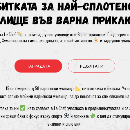
Битката за най-сплотен
лище във Варна ПРИКЛ
а Le Chef
за най-задружно училище във Варна приключи. След серия от
, Хуманитарната гимназия доказа, че е най-активното
и задружно учил
НАГРАДАТА
РЕЗУЛТАТИ
и – 15 октомври над 50 варненски училища
се включиха в битката. Учен
иха своите любими варненски училища, за да помогнат за спечелването н
упаха точки
, като хапваха в Le Chef, участваха в предизвикателства и с
 ни срещи бяха с фокус върху спорта
и логиката
с цел да стимулира
активни и сплотени.