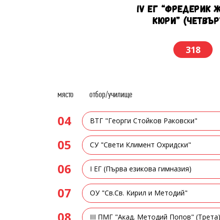
IV ЕГ “ФРЕДЕРИК 
КЮРИ” (ЧЕТВЪР
318
място
отбор/училище
04
ВТГ "Георги Стойков Раковски"
05
СУ "Свети Климент Охридски"
06
I ЕГ (Първа езикова гимназия)
07
ОУ "Св.Св. Кирил и Методий"
08
III ПМГ "Акад. Методий Попов" (Трета