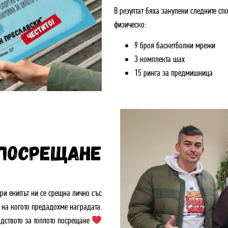
В резултат бяха закупени следните с
физическо:
9 броя баскетболни мрежи
3 комплекта шах
15 ринга за предмишница
 ПОСРЕЩАНЕ
ври екипът ни се срещна лично със
, на когото предадохме наградата.
дството за топлото посрещане