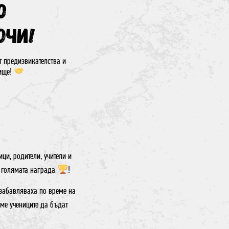
о
ЮЧИ!
 предизвикателства и
ище!
ици, родители, учители и
а голямата награда
!
е забавляваха по време на
ме учениците да бъдат