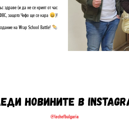
с здраве (и да не се крият от час
ФВС, защото Чефо ще се кара
)!
здание на Wrap School Battle!
ЕДИ НОВИНИТЕ В INSTAG
@lechefbulgaria