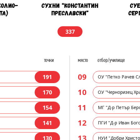
ЖОЛИО-
СУХНИ “КОНСТАНТИН
СУ
ТА)
ПРЕСЛАВСКИ”
СЕР
337
точки
място
отбор/училище
09
191
ОУ "Петко Рачев С
10
170
ОУ "Черноризец Хр
11
154
МГ "Д-р Петър Бер
12
141
ПГИ "Д-р Иван Бог
13
130
)
НУИ "Добри Христо