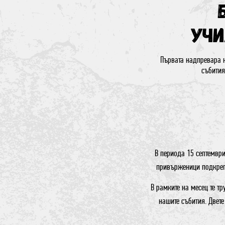
учи
Първата надпревара н
събития
В периода 15 септемвр
привърженици подкреп
В рамките на месец те тр
нашите събития. Двете