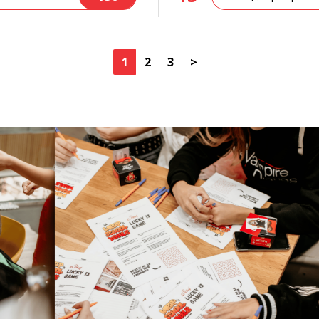
1
2
3
>