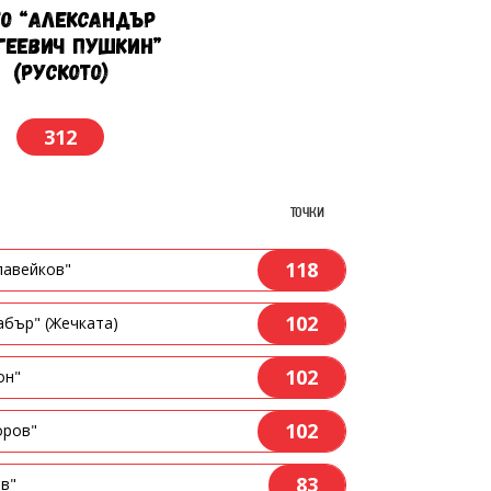
ЕО “АЛЕКСАНДЪР
ГЕЕВИЧ ПУШКИН”
(РУСКОТО)
312
точки
118
лавейков"
102
абър" (Жечката)
102
он"
102
оров"
83
в"